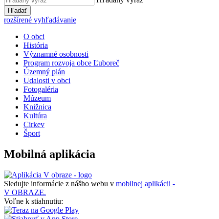
Hľadať
rozšírené vyhľadávanie
O obci
História
Významné osobnosti
Program rozvoja obce Ľuboreč
Územný plán
Udalosti v obci
Fotogaléria
Múzeum
Knižnica
Kultúra
Cirkev
Šport
Mobilná aplikácia
Sledujte informácie z nášho webu v
mobilnej aplikácii -
V OBRAZE.
Voľne k stiahnutiu: