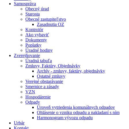
Samospráva
Obecný úrad
Starosta
Obecné zastupiteľstvo
Zasadnutia OZ
Kontrolór
Ako vybaviť
Dokumenty
Poplatky
Úradné hodiny
Zverejňovanie
Úradná tabuľa
Zmluvy, Faktúry, Objednávky
Archív - zmluvy, faktúry, objednávky
Ostatné zmluvy
Verejné obstarávanie
Smernice a zásady
VZN
Hospodárenie
Odpady
Úroveň vytriedenia komunálnych odpadov
Ohlásenie o vzniku odpadu a nakladaní s ním
Harmonogram vývozu odpadu
Urbár
Kontakt