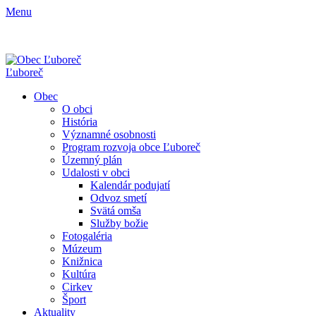
Menu
Ľuboreč
Obec
O obci
História
Významné osobnosti
Program rozvoja obce Ľuboreč
Územný plán
Udalosti v obci
Kalendár podujatí
Odvoz smetí
Svätá omša
Služby božie
Fotogaléria
Múzeum
Knižnica
Kultúra
Cirkev
Šport
Aktuality