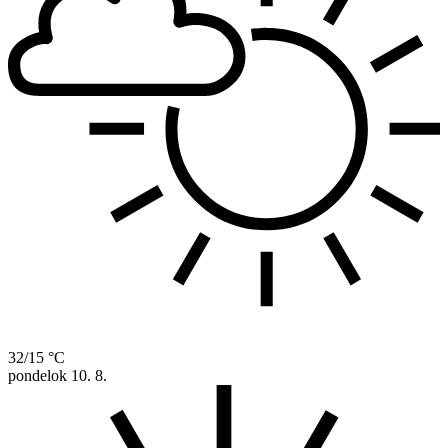
32/15 °C
pondelok
10. 8.