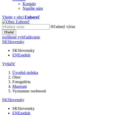
Kontakt
Napíšte nám
Vitajte v obci
Ľuboreč
Hľadaný výraz
Hľadať
rozšírené vyhľadávanie
SK
Slovensky
SK
Slovensky
EN
English
Vytlačiť
Úvodná stránka
Obec
Fotogaléria
Muzeum
Vyznamne osobnosti
SK
Slovensky
SK
Slovensky
EN
English