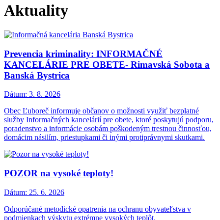
Aktuality
Prevencia kriminality: INFORMAČNÉ
KANCELÁRIE PRE OBETE- Rimavská Sobota a
Banská Bystrica
Dátum:
3. 8. 2026
Obec Ľuboreč informuje občanov o možnosti využiť bezplatné
služby Informačných kancelárií pre obete, ktoré poskytujú podporu,
poradenstvo a informácie osobám poškodeným trestnou činnosťou,
domácim násilím, priestupkami či inými protiprávnymi skutkami.
POZOR na vysoké teploty!
Dátum:
25. 6. 2026
Odporúčané metodické opatrenia na ochranu obyvateľstva v
podmienkach výskytu extrémne vysokých teplôt.