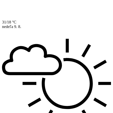
31/18 °C
nedeľa
9. 8.