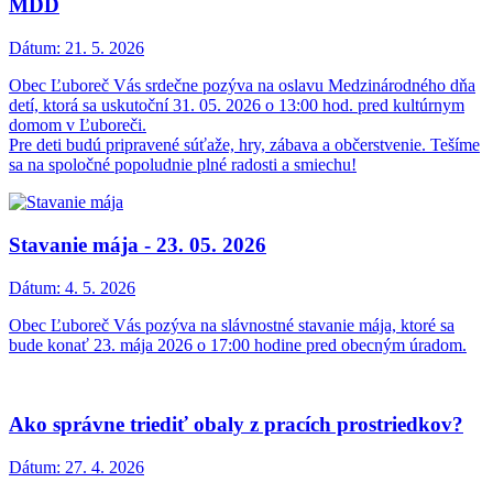
MDD
Dátum:
21. 5. 2026
Obec Ľuboreč Vás srdečne pozýva na oslavu Medzinárodného dňa
detí, ktorá sa uskutoční 31. 05. 2026 o 13:00 hod. pred kultúrnym
domom v Ľuboreči.
Pre deti budú pripravené súťaže, hry, zábava a občerstvenie. Tešíme
sa na spoločné popoludnie plné radosti a smiechu!
Stavanie mája - 23. 05. 2026
Dátum:
4. 5. 2026
Obec Ľuboreč Vás pozýva na slávnostné stavanie mája, ktoré sa
bude konať 23. mája 2026 o 17:00 hodine pred obecným úradom.
Ako správne triediť obaly z pracích prostriedkov?
Dátum:
27. 4. 2026