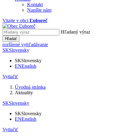
Kontakt
Napíšte nám
Vitajte v obci
Ľuboreč
Hľadaný výraz
Hľadať
rozšírené vyhľadávanie
SK
Slovensky
SK
Slovensky
EN
English
Vytlačiť
Úvodná stránka
Aktuality
SK
Slovensky
SK
Slovensky
EN
English
Vytlačiť