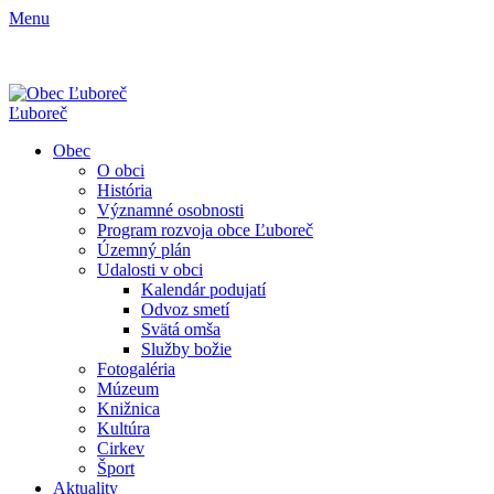
Menu
Ľuboreč
Obec
O obci
História
Významné osobnosti
Program rozvoja obce Ľuboreč
Územný plán
Udalosti v obci
Kalendár podujatí
Odvoz smetí
Svätá omša
Služby božie
Fotogaléria
Múzeum
Knižnica
Kultúra
Cirkev
Šport
Aktuality