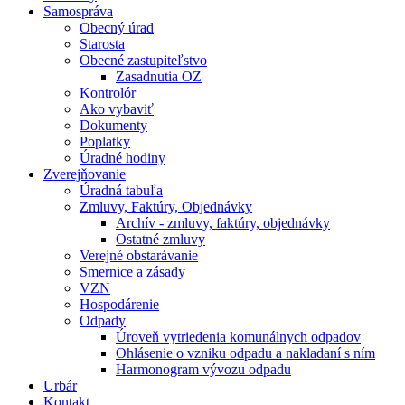
Samospráva
Obecný úrad
Starosta
Obecné zastupiteľstvo
Zasadnutia OZ
Kontrolór
Ako vybaviť
Dokumenty
Poplatky
Úradné hodiny
Zverejňovanie
Úradná tabuľa
Zmluvy, Faktúry, Objednávky
Archív - zmluvy, faktúry, objednávky
Ostatné zmluvy
Verejné obstarávanie
Smernice a zásady
VZN
Hospodárenie
Odpady
Úroveň vytriedenia komunálnych odpadov
Ohlásenie o vzniku odpadu a nakladaní s ním
Harmonogram vývozu odpadu
Urbár
Kontakt