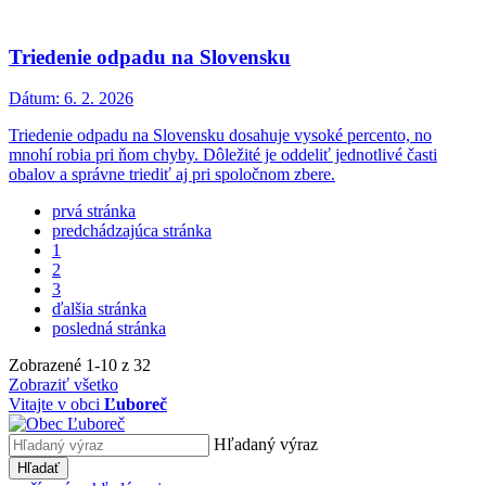
Triedenie odpadu na Slovensku
Dátum:
6. 2. 2026
Triedenie odpadu na Slovensku dosahuje vysoké percento, no
mnohí robia pri ňom chyby. Dôležité je oddeliť jednotlivé časti
obalov a správne triediť aj pri spoločnom zbere.
prvá stránka
predchádzajúca stránka
1
2
3
ďalšia stránka
posledná stránka
Zobrazené
1
-
10
z 32
Zobraziť všetko
Vitajte v obci
Ľuboreč
Hľadaný výraz
Hľadať