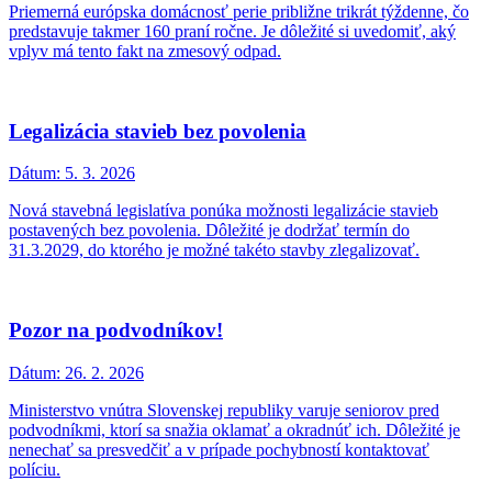
Priemerná európska domácnosť perie približne trikrát týždenne, čo
predstavuje takmer 160 praní ročne. Je dôležité si uvedomiť, aký
vplyv má tento fakt na zmesový odpad.
Legalizácia stavieb bez povolenia
Dátum:
5. 3. 2026
Nová stavebná legislatíva ponúka možnosti legalizácie stavieb
postavených bez povolenia. Dôležité je dodržať termín do
31.3.2029, do ktorého je možné takéto stavby zlegalizovať.
Pozor na podvodníkov!
Dátum:
26. 2. 2026
Ministerstvo vnútra Slovenskej republiky varuje seniorov pred
podvodníkmi, ktorí sa snažia oklamať a okradnúť ich. Dôležité je
nenechať sa presvedčiť a v prípade pochybností kontaktovať
políciu.