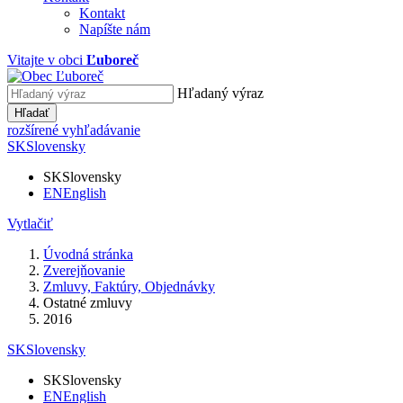
Kontakt
Napíšte nám
Vitajte v obci
Ľuboreč
Hľadaný výraz
Hľadať
rozšírené vyhľadávanie
SK
Slovensky
SK
Slovensky
EN
English
Vytlačiť
Úvodná stránka
Zverejňovanie
Zmluvy, Faktúry, Objednávky
Ostatné zmluvy
2016
SK
Slovensky
SK
Slovensky
EN
English