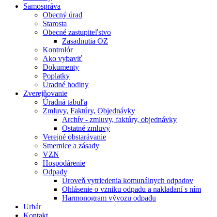
Samospráva
Obecný úrad
Starosta
Obecné zastupiteľstvo
Zasadnutia OZ
Kontrolór
Ako vybaviť
Dokumenty
Poplatky
Úradné hodiny
Zverejňovanie
Úradná tabuľa
Zmluvy, Faktúry, Objednávky
Archív - zmluvy, faktúry, objednávky
Ostatné zmluvy
Verejné obstarávanie
Smernice a zásady
VZN
Hospodárenie
Odpady
Úroveň vytriedenia komunálnych odpadov
Ohlásenie o vzniku odpadu a nakladaní s ním
Harmonogram vývozu odpadu
Urbár
Kontakt