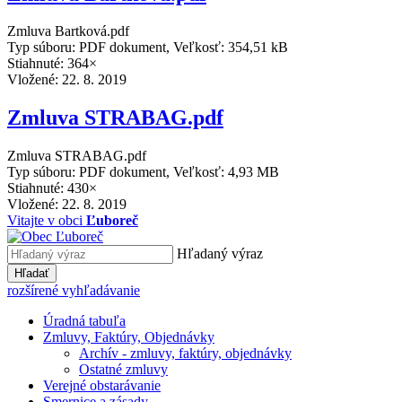
Zmluva Bartková.pdf
Typ súboru: PDF dokument, Veľkosť: 354,51 kB
Stiahnuté: 364×
Vložené:
22. 8. 2019
Zmluva STRABAG.pdf
Zmluva STRABAG.pdf
Typ súboru: PDF dokument, Veľkosť: 4,93 MB
Stiahnuté: 430×
Vložené:
22. 8. 2019
Vitajte v obci
Ľuboreč
Hľadaný výraz
Hľadať
rozšírené vyhľadávanie
Úradná tabuľa
Zmluvy, Faktúry, Objednávky
Archív - zmluvy, faktúry, objednávky
Ostatné zmluvy
Verejné obstarávanie
Smernice a zásady