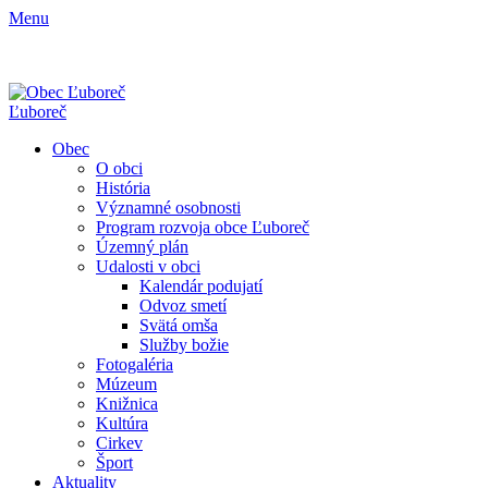
Menu
Ľuboreč
Obec
O obci
História
Významné osobnosti
Program rozvoja obce Ľuboreč
Územný plán
Udalosti v obci
Kalendár podujatí
Odvoz smetí
Svätá omša
Služby božie
Fotogaléria
Múzeum
Knižnica
Kultúra
Cirkev
Šport
Aktuality